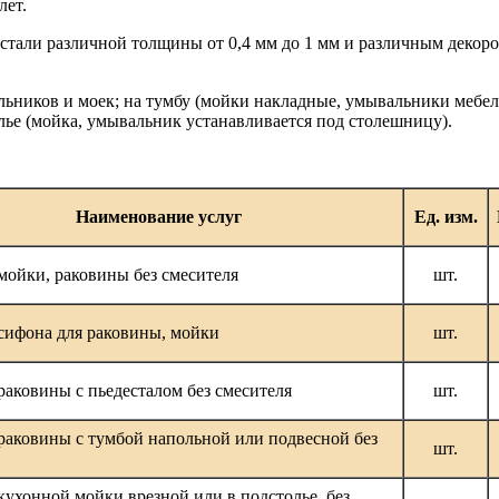
лет.
стали различной толщины от 0,4 мм до 1 мм и различным декоро
льников и моек; на тумбу (мойки накладные, умывальники мебе
олье (мойка, умывальник устанавливается под столешницу).
Наименование услуг
Ед. изм.
мойки, раковины без смесителя
шт.
сифона для раковины, мойки
шт.
раковины с пьедесталом без смесителя
шт.
раковины с тумбой напольной или подвесной без
шт.
кухонной мойки врезной или в подстолье без