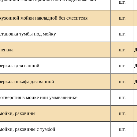
шт.
кухонной мойки накладной без смесителя
шт.
становка тумбы под мойку
шт.
пенала
шт.
Д
зеркала для ванной
шт.
Д
зеркала шкафа для ванной
шт.
Д
отверстия в мойке или умывальнике
шт.
мойки, раковины
шт.
мойки, раковины с тумбой
шт.