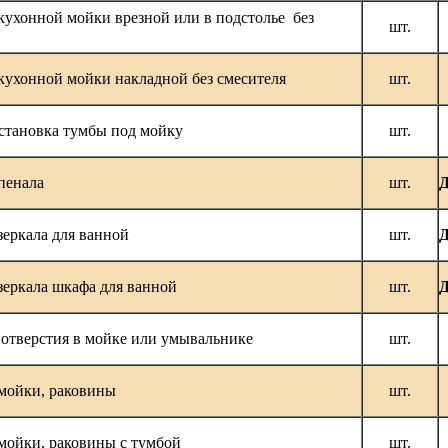
кухонной мойки врезной или в подстолье без
шт.
кухонной мойки накладной без смесителя
шт.
становка тумбы под мойку
шт.
пенала
шт.
Д
зеркала для ванной
шт.
Д
зеркала шкафа для ванной
шт.
Д
отверстия в мойке или умывальнике
шт.
мойки, раковины
шт.
мойки, раковины с тумбой
шт.