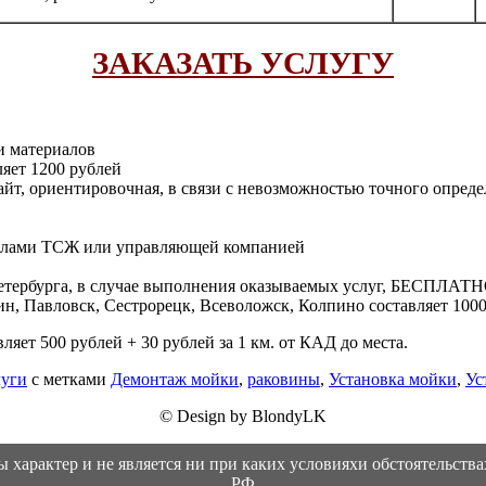
ЗАКАЗАТЬ УСЛУГУ
и материалов
ляет 1200 рублей
сайт, ориентировочная, в связи с невозможностью точного опреде
силами ТСЖ или управляющей компанией
Петербурга, в случае выполнения оказываемых услуг, БЕСПЛАТНО
н, Павловск, Сестрорецк, Всеволожск, Колпино составляет 100
ляет 500 рублей + 30 рублей за 1 км. от КАД до места.
луги
с метками
Демонтаж мойки
,
раковины
,
Установка мойки
,
Ус
© Design by BlondyLK
характер и не является ни при каких условияхи обстоятельств
РФ