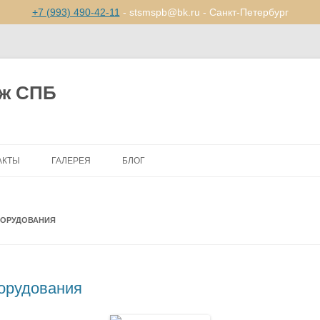
+7 (993) 490-42-11
- stsmspb@bk.ru - Санкт-Петербург
ж СПБ
Перейти
к
АКТЫ
ГАЛЕРЕЯ
БЛОГ
содержимому
БОРУДОВАНИЯ
борудования