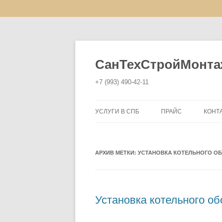
СанТехСтройМонта
+7 (993) 490-42-11
УСЛУГИ В СПБ
ПРАЙС
КОНТ
УСТАНОВКА ВОДОНАГРЕВАТЕЛЯ
АРХИВ МЕТКИ:
УСТАНОВКА И ЗАМЕНА
УСТАНОВКА КОТЕЛЬНОГО О
РАДИАТОРОВ
УСТАНОВКА РАКОВИН И МОЕК
Установка котельного о
УСТАНОВКА И ЗАМЕНА ВАНН