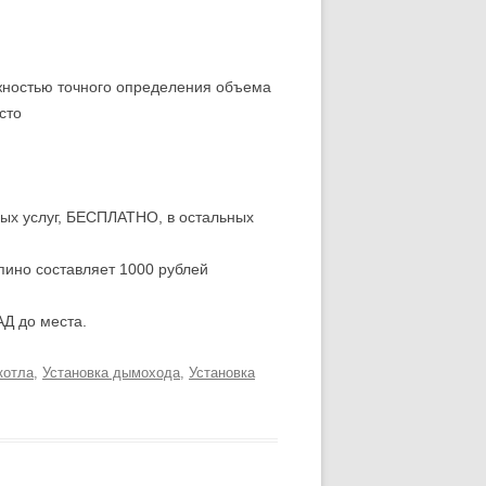
можностью точного определения объема
сто
мых услуг, БЕСПЛАТНО, в остальных
пино составляет 1000 рублей
АД до места.
котла
,
Установка дымохода
,
Установка