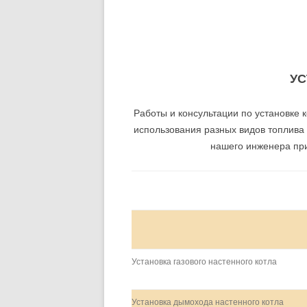
УСТАНОВКА И ЗАМЕНА
УНИТАЗОВ
ЗАМЕНА СТОЯКОВ
УС
УСТАНОВКА И ЗАМЕНА ВАНН
ВНУТРИКВАРТИРНАЯ РАЗВОДКА
Работы и консультации по установке 
ТРУБ
использования разных видов топлива 
нашего инженера при
УСТАНОВКА И ЗАМЕНА
СМЕСИТЕЛЕЙ
УСТАНОВКА КОТЕЛЬНОГО
ОБОРУДОВАНИЯ
НАСОСНОЕ ОБОРУДОВАНИЕ
Установка газового настенного котла
СИСТЕМЫ ТЕПЛЫХ ПОЛОВ
Установка дымохода настенного котла