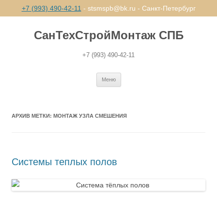
+7 (993) 490-42-11
- stsmspb@bk.ru - Санкт-Петербург
СанТехСтройМонтаж СПБ
+7 (993) 490-42-11
Перейти
Меню
к
содержимому
АРХИВ МЕТКИ:
МОНТАЖ УЗЛА СМЕШЕНИЯ
Системы теплых полов