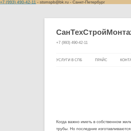
+7 (993) 490-42-11
- stsmspb@bk.ru - Санкт-Петербург
СанТехСтройМонта
+7 (993) 490-42-11
УСЛУГИ В СПБ
ПРАЙС
КОНТ
УСТАНОВКА ВОДОНАГРЕВАТЕЛЯ
УСТАНОВКА И ЗАМЕНА
РАДИАТОРОВ
УСТАНОВКА РАКОВИН И МОЕК
УСТАНОВКА И ЗАМЕНА ВАНН
Когда важно иметь в собственном жил
УСТАНОВКА И ЗАМЕНА
трубы. Но последние изготавливаются