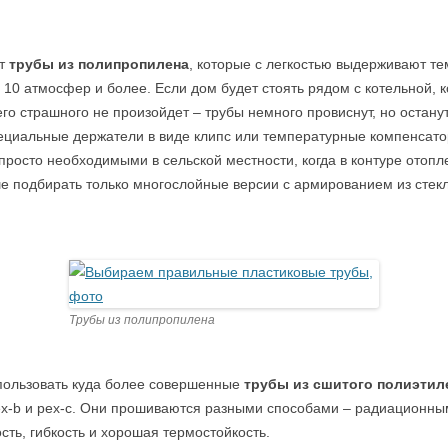
ют
трубы из полипропилена
, которые с легкостью выдерживают те
 10 атмосфер и более. Если дом будет стоять рядом с котельной, к
чего страшного не произойдет – трубы немного провиснут, но оста
ециальные держатели в виде клипс или температурные компенсато
просто необходимыми в сельской местности, когда в контуре отопл
 подбирать только многослойные версии с армированием из стекло
Трубы из полипропилена
спользовать куда более совершенные
трубы из сшитого полиэтил
pex-b и pex-с. Они прошиваются разными способами – радиационны
ть, гибкость и хорошая термостойкость.