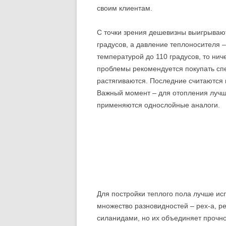
УНИТАЗОВ
своим клиентам.
ЗАМЕНА СТОЯКОВ
С точки зрения дешевизны выигрыва
градусов, а давление теплоносителя –
УСТАНОВКА И ЗАМЕНА ВАНН
температурой до 110 градусов, то ни
проблемы рекомендуется покупать сп
ВНУТРИКВАРТИРНАЯ РАЗВОДКА
растягиваются. Последние считаются 
ТРУБ
Важный момент – для отопления лучше
УСТАНОВКА И ЗАМЕНА
применяются однослойные аналоги.
СМЕСИТЕЛЕЙ
УСТАНОВКА КОТЕЛЬНОГО
ОБОРУДОВАНИЯ
НАСОСНОЕ ОБОРУДОВАНИЕ
СИСТЕМЫ ТЕПЛЫХ ПОЛОВ
Для постройки теплого пола лучше и
множество разновидностей – pex-а, 
силанидами, но их объединяет прочнос